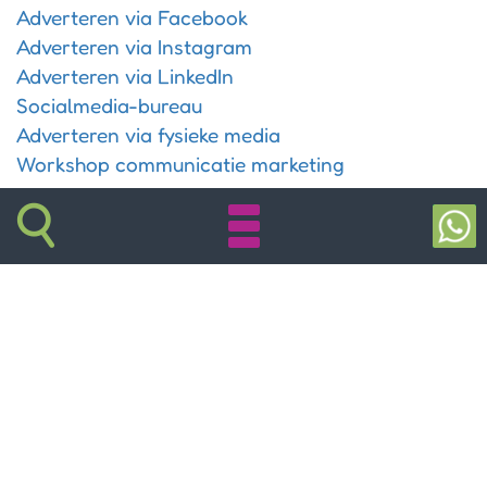
Adverteren via Facebook
Adverteren via Instagram
Adverteren via LinkedIn
Socialmedia-bureau
Adverteren via fysieke media
Workshop communicatie marketing
Google services & IT
Adverteren via Google Ads
Ik wil beter gevonden worden
Ik wil mijn website controleren
Mijn bedrijf op Google Business
Controleer mijn Google Ads account
Website controleren op SEO
Wat is SEO en SEA
IT-ondersteuning & computerhulp