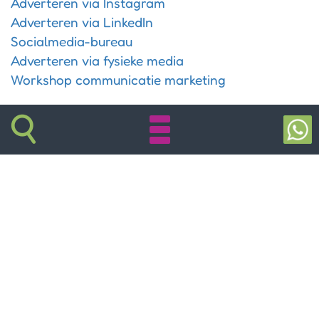
Adverteren via Instagram
Adverteren via LinkedIn
Socialmedia-bureau
Adverteren via fysieke media
Workshop communicatie marketing
Google services & IT
Adverteren via Google Ads
Ik wil beter gevonden worden
Ik wil mijn website controleren
Mijn bedrijf op Google Business
Controleer mijn Google Ads account
Website controleren op SEO
Wat is SEO en SEA
IT-ondersteuning & computerhulp
Domeinnaam en hosting