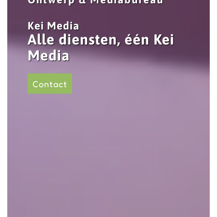
Kei Media
Alle diensten, één Kei
Media
Contact