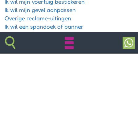
Ik wil mijn voertuig bestickeren
Ik wil mijn gevel aanpassen
Overige reclame-uitingen
Ik wil een spandoek of banner
Ik wil een flyer of folder
Ik heb drukwerk nodig
Laat een advertentie opmaken
Tekst en vertaalbureau
Ik wil teksten laten schrijven
Laat mijn teksten controleren
Website vertalen naar Engels
Vragen en antwoorden
Webdiensten
Hosting en VPS